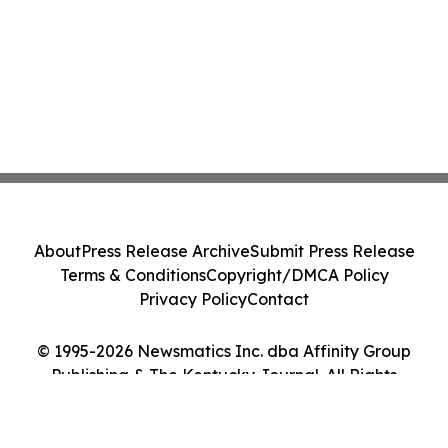
About
Press Release Archive
Submit Press Release
Terms & Conditions
Copyright/DMCA Policy
Privacy Policy
Contact
© 1995-2026 Newsmatics Inc. dba Affinity Group
Publishing & The Kentucky Journal. All Rights
Reserved.
Cookie Settings / Your Privacy Choices